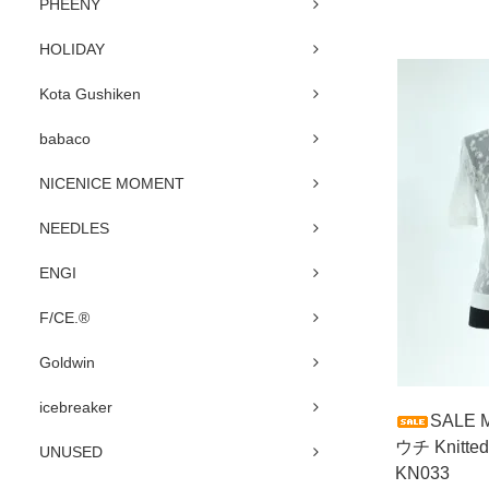
PHEENY
HOLIDAY
Kota Gushiken
babaco
NICENICE MOMENT
NEEDLES
ENGI
F/CE.®
Goldwin
icebreaker
SALE 
ウチ Knitte
UNUSED
KN033