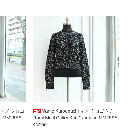
hi マメ クロゴ
Mame Kurogouchi マメ クロゴウチ
ess MM26SS-
Floral Motif Glitter Knit Cardigan MM26SS-
KN006