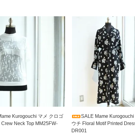
Mame Kurogouchi マメ クロゴ
SALE Mame Kurogouc
d Crew Neck Top MM25FW-
ウチ Floral Motif Printed Dr
DR001