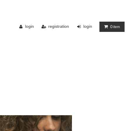
login
registration
login
0
item