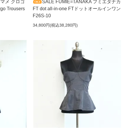
hi マメ クロゴ
SALE FUMIE=TANAKA フミエタナカ
go Trousers
FT dot all-in-one FTドットオールインワン
F26S-10
34,800円(税込38,280円)