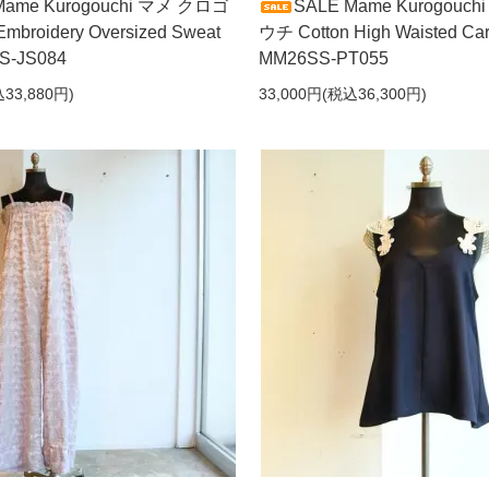
Mame Kurogouchi マメ クロゴ
SALE Mame Kurogouc
Embroidery Oversized Sweat
ウチ Cotton High Waisted Car
S-JS084
MM26SS-PT055
33,880円)
33,000円(税込36,300円)