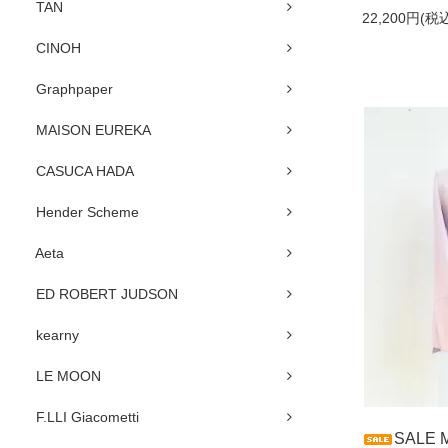
TAN
22,200円(税込
CINOH
Graphpaper
MAISON EUREKA
CASUCA HADA
Hender Scheme
Aeta
ED ROBERT JUDSON
kearny
LE MOON
F.LLI Giacometti
SALE 