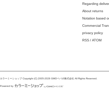
Regarding delive
About returns
Notation based o
Commercial Tran
privacy policy
RSS
/
ATOM
カラーミーショップ
Copyright (C) 2005-2026
GMOペパボ株式会社
All Rights Reserved.
Powered by