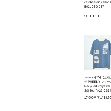
cardboardic carton
B02LDBG-237
SOLD OUT
SOLD OUT
7月25日(土)
始 PHEENY フィ
Recycled Polyester
S/S Tee PA26-CS1
17,000円(税込18,7