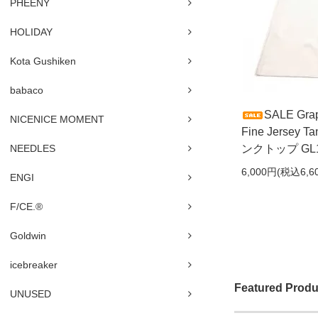
PHEENY
HOLIDAY
Kota Gushiken
babaco
SALE Gr
NICENICE MOMENT
Fine Jerse
NEEDLES
ンクトップ GL17
6,000円(税込6,6
ENGI
F/CE.®
Goldwin
icebreaker
Featured Produ
UNUSED