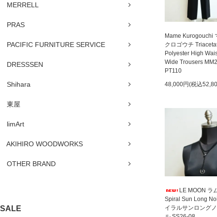
MERRELL
PRAS
Mame Kurogouchi
PACIFIC FURNITURE SERVICE
クロゴウチ Triaceta
Polyester High Wai
Wide Trousers MM
DRESSSEN
PT110
Shihara
48,000円(税込52,8
東屋
limArt
AKIHIRO WOODWORKS
OTHER BRAND
LE MOON 
Spiral Sun Long N
SALE
イラルサンロングノ
ル SS26-08