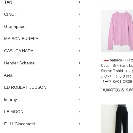
TAN
CINOH
Graphpaper
MAISON EUREKA
CASUCA HADA
babaco ババ
Hender Scheme
Cotton Silk Basic L
Sleeve T-shirt 
Aeta
ルクベーシックロン
リーブ BA01-CR36
ED ROBERT JUDSON
18,000円(税込19,8
kearny
LE MOON
F.LLI Giacometti