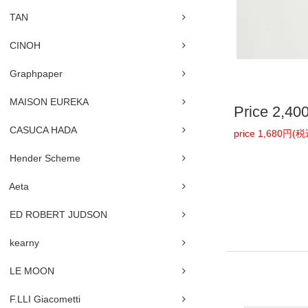
TAN
CINOH
Graphpaper
MAISON EUREKA
Price
2,4
CASUCA HADA
price 1,680円(
Hender Scheme
Aeta
ED ROBERT JUDSON
kearny
LE MOON
F.LLI Giacometti