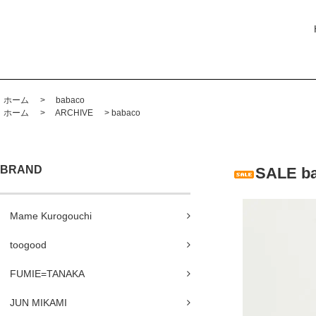
ホーム
>
babaco
ホーム
>
ARCHIVE
>
babaco
BRAND
SALE 
Mame Kurogouchi
toogood
FUMIE=TANAKA
JUN MIKAMI