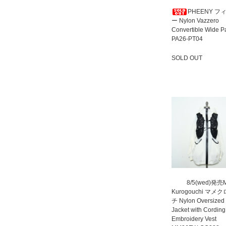
PHEENY フ
ー Nylon Vazzero
Convertible Wide P
PA26-PT04
SOLD OUT
SOLD OUT
8/5(wed)発売
Kurogouchi マメ
チ Nylon Oversized
Jacket with Cording
Embroidery Vest