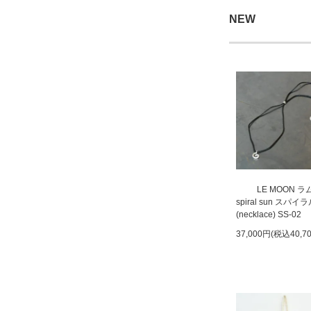
NEW
LE MOON 
spiral sun スパ
(necklace) SS-02
37,000円(税込40,7