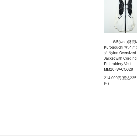
8/5(wed)発売
Kurogouchi マメ
チ Nylon Oversized
Jacket with Cording
Embroidery Vest
MM26FW-CO028
214,000円(税込235
円)