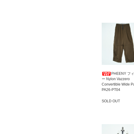
PHEENY フ
ー Nylon Vazzero
Convertible Wide P
PA26-PT04
SOLD OUT
SOLD OUT