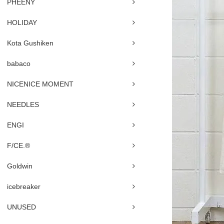
PHEENY
HOLIDAY
Kota Gushiken
babaco
NICENICE MOMENT
NEEDLES
ENGI
F/CE.®
Goldwin
icebreaker
UNUSED