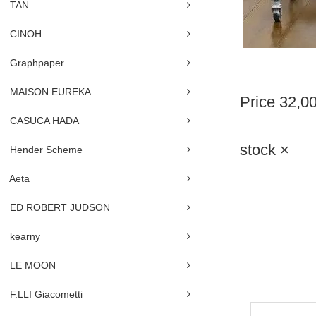
TAN
CINOH
Graphpaper
MAISON EUREKA
Price
32,0
CASUCA HADA
stock ×
Hender Scheme
Aeta
ED ROBERT JUDSON
kearny
LE MOON
F.LLI Giacometti