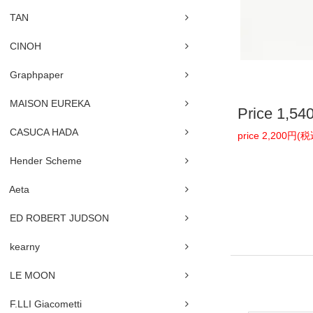
TAN
CINOH
Graphpaper
MAISON EUREKA
Price
1,5
CASUCA HADA
price 2,200円(
Hender Scheme
Aeta
ED ROBERT JUDSON
kearny
LE MOON
F.LLI Giacometti