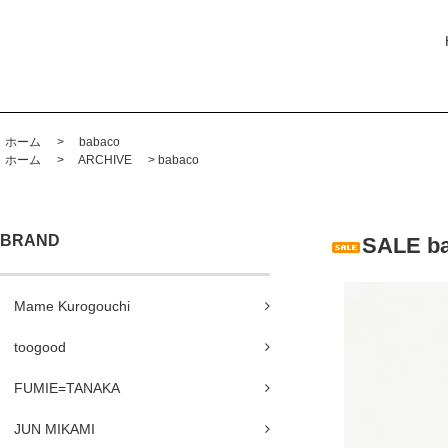
ホーム
>
babaco
ホーム
>
ARCHIVE
>
babaco
BRAND
SALE 
Mame Kurogouchi
toogood
FUMIE=TANAKA
JUN MIKAMI