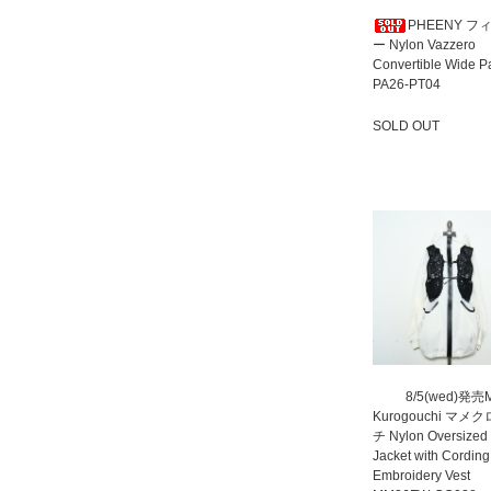
PHEENY フ
ー Nylon Vazzero
Convertible Wide P
PA26-PT04
SOLD OUT
SOLD OUT
8/5(wed)発売
Kurogouchi マメ
チ Nylon Oversized
Jacket with Cording
Embroidery Vest