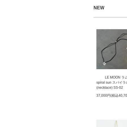
NEW
LE MOON 
spiral sun スパ
(necklace) SS-02
37,000円(税込40,7