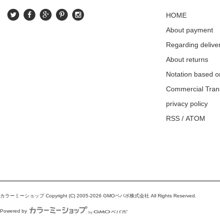
HOME
About payment
Regarding delive
About returns
Notation based o
Commercial Tran
privacy policy
RSS
/
ATOM
カラーミーショップ
Copyright (C) 2005-2026
GMOペパボ株式会社
All Rights Reserved.
Powered by