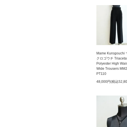
Mame Kurogouchi
クロゴウチ Triaceta
Polyester High Wai
Wide Trousers MM
PT110
48,000円(税込52,8