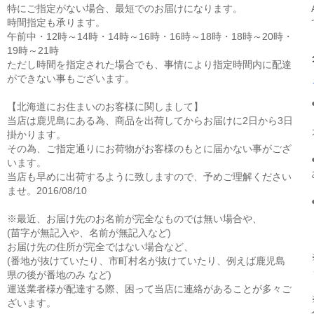
特にご指定がない場合、最短でのお届けになります。
時間指定も承ります。
午前中・12時～14時・14時～16時・16時～18時・18時～20時・
19時～21時
ただし時間を指定された場合でも、事情により指定時間内に配達
ができない事もございます。
【北海道にお住まいのお客様に関しまして】
当店は鹿児島にある為、商品を出荷してからお届けに2日から3日
掛かります。
その為、ご指定通りにお荷物がお客様のもとに届かない事がござ
います。
当店も早めに出荷するように致しますので、予めご理解ください
ませ。2016/08/10
※最近、お届け先のお名前が完全なものでは無い場合や、
(苗字が無記入や、名前が無記入など)
お届け先の住所が完全ではない場合など、
(番地が抜けていたり、市町村名が抜けていたり、例えば鹿児島
県の後が番地のみ など)
運送業者様が配達する際、困って当店に連絡があることが多々ご
ざいます。