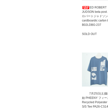
ED ROBERT
JUDSON beta pos
ロバートジャドソン
cardboardic carton
B02LDBG-237
SOLD OUT
SOLD OUT
7月25日(土)
始 PHEENY フィ
Recycled Polyester
S/S Tee PA26-CS1