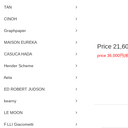
TAN
CINOH
Graphpaper
MAISON EUREKA
Price
21,6
CASUCA HADA
price 36,000円
Hender Scheme
Aeta
ED ROBERT JUDSON
kearny
LE MOON
F.LLI Giacometti