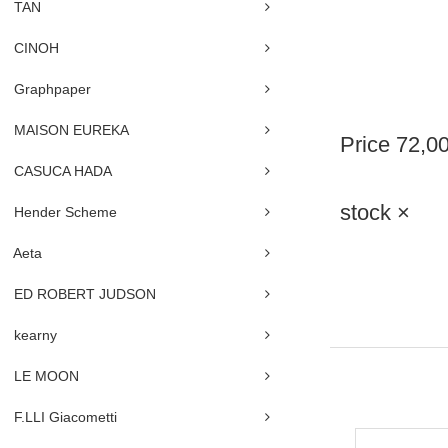
TAN
CINOH
Graphpaper
MAISON EUREKA
Price
72,0
CASUCA HADA
stock ×
Hender Scheme
Aeta
ED ROBERT JUDSON
kearny
LE MOON
F.LLI Giacometti