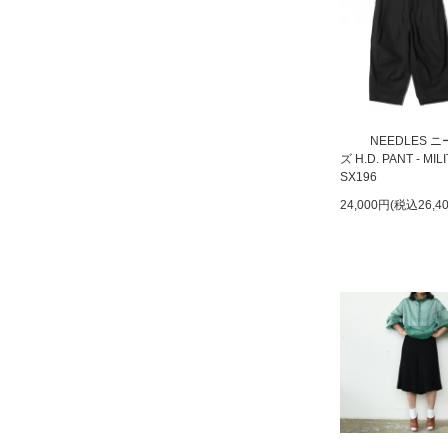
NEEDLES 
ズ H.D. PANT - MIL
SX196
24,000円(税込26,4