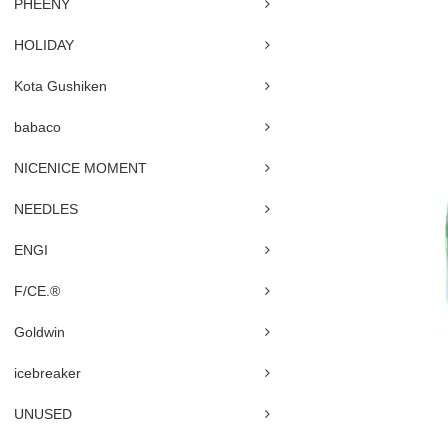
PHEENY
HOLIDAY
Kota Gushiken
babaco
NICENICE MOMENT
NEEDLES
ENGI
F/CE.®
Goldwin
icebreaker
UNUSED