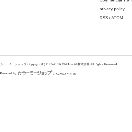
Commercial Tran
privacy policy
RSS
/
ATOM
カラーミーショップ
Copyright (C) 2005-2026
GMOペパボ株式会社
All Rights Reserved.
Powered by