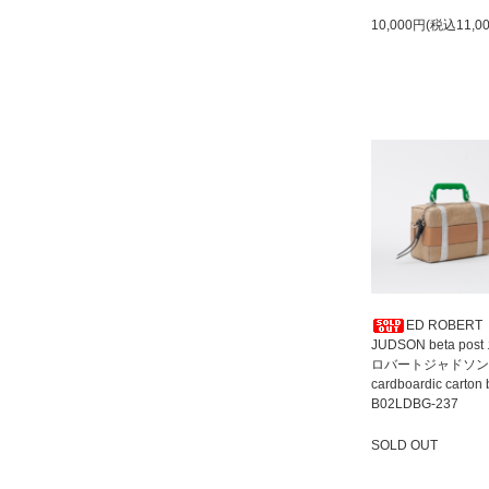
10,000円(税込11,0
ED ROBERT
JUDSON beta pos
ロバートジャドソン
cardboardic carton
B02LDBG-237
SOLD OUT
SOLD OUT