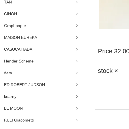
TAN
CINOH
Graphpaper
MAISON EUREKA
CASUCA HADA
Price
32,0
Hender Scheme
stock ×
Aeta
ED ROBERT JUDSON
kearny
LE MOON
F.LLI Giacometti