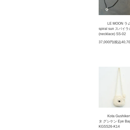
LE MOON 
spiral sun スパ
(necklace) SS-02
37,000円(税込40,7
Kota Gushik
タ グシケン Eye Ba
KGSS26-K14