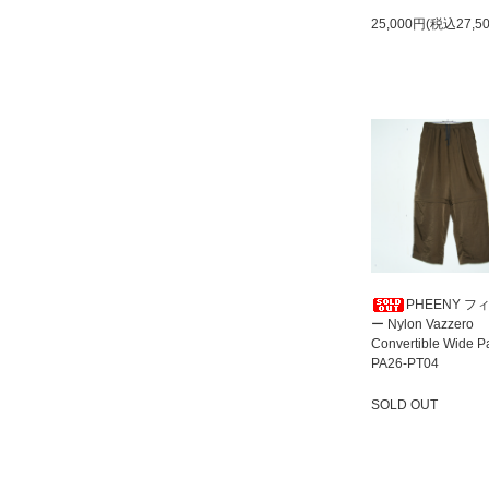
25,000円(税込27,5
PHEENY フ
ー Nylon Vazzero
Convertible Wide P
PA26-PT04
SOLD OUT
SOLD OUT