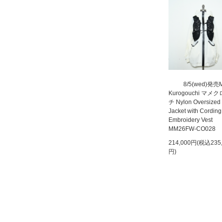
8/5(wed)発売
Kurogouchi マメ
チ Nylon Oversized
Jacket with Cording
Embroidery Vest
MM26FW-CO028
214,000円(税込235
円)