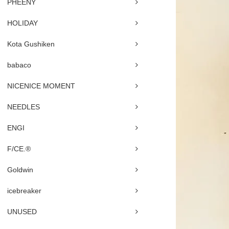
PHEENY
HOLIDAY
Kota Gushiken
babaco
NICENICE MOMENT
NEEDLES
ENGI
F/CE.®
Goldwin
icebreaker
UNUSED