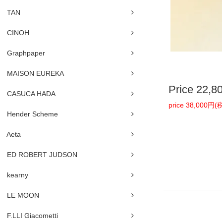
TAN
CINOH
Graphpaper
MAISON EUREKA
Price
22,8
CASUCA HADA
price 38,000円
Hender Scheme
Aeta
ED ROBERT JUDSON
kearny
LE MOON
F.LLI Giacometti