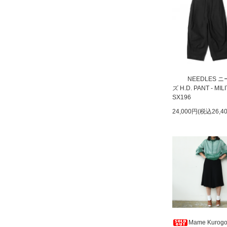
NEEDLES 
ズ H.D. PANT - MIL
SX196
24,000円(税込26,4
Mame Kurogo