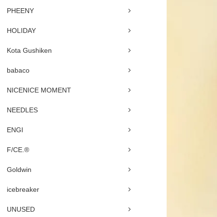
PHEENY
HOLIDAY
Kota Gushiken
babaco
NICENICE MOMENT
NEEDLES
ENGI
F/CE.®
Goldwin
icebreaker
UNUSED