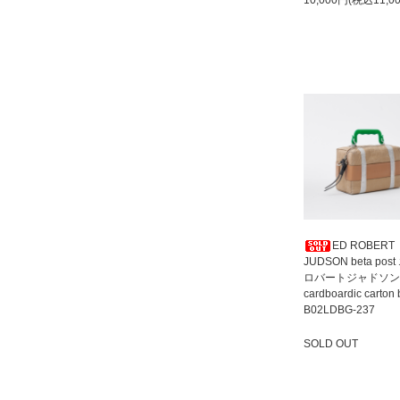
10,000円(税込11,0
ED ROBERT
JUDSON beta pos
ロバートジャドソン
cardboardic carton
B02LDBG-237
SOLD OUT
SOLD OUT