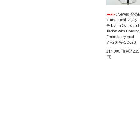
8/5(wed)発売
Kurogouchi マメ
チ Nylon Oversized
Jacket with Cording
Embroidery Vest
MM26FW-CO028
214,000円(税込235
円)