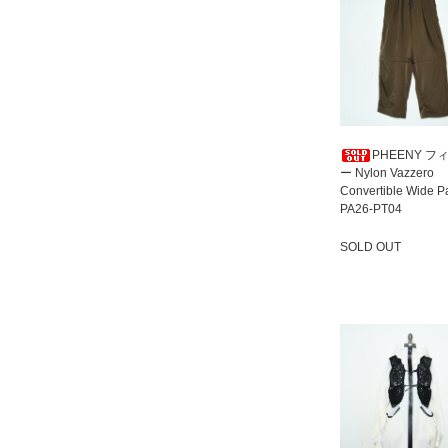
PHEENY フ
ー Nylon Vazzero
Convertible Wide P
PA26-PT04
SOLD OUT
SOLD OUT