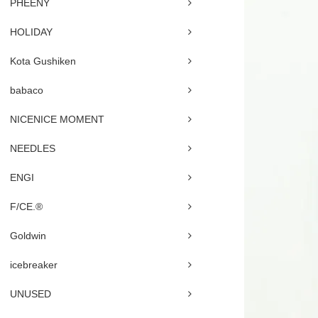
PHEENY
HOLIDAY
Kota Gushiken
babaco
NICENICE MOMENT
NEEDLES
ENGI
F/CE.®
Goldwin
icebreaker
UNUSED