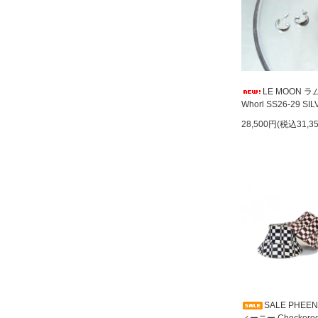
LE MOON 
Whorl SS26-29 SI
28,500円(税込31,3
SALE PHEE