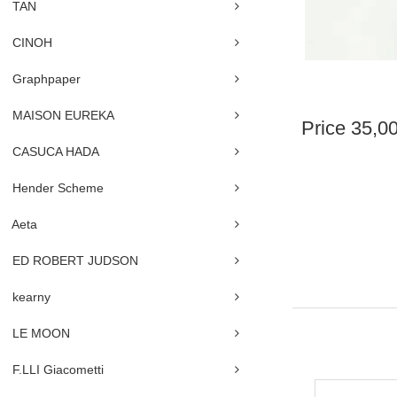
TAN
CINOH
Graphpaper
MAISON EUREKA
Price
35,0
CASUCA HADA
Hender Scheme
Aeta
ED ROBERT JUDSON
kearny
LE MOON
F.LLI Giacometti