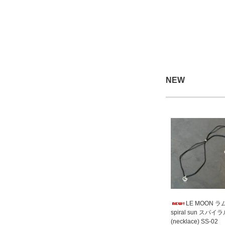
NEW
LE MOON 
spiral sun スパ
(necklace) SS-02