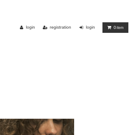
login
registration
login
0
item