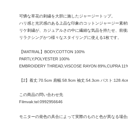
可憐な草花の刺繍を大胆に施したジャージートップ。
ハリ感と光沢感のある上品な印象のコットンジャージー素材
リケ刺繍が、カジュアルさの中に繊細な気品を持たせ、前後
リラクシングかつ様々なスタイリングに使える1枚です。
【MATRIAL】BODY,COTTON 100%
PARTLY,POLYESTER 100%
EMBROIDERY THREAD,VISCOSE RAYON 89%,CUPRA 11
【2】着丈:70.5cm 肩幅:58.9cm 袖丈:54.3cm バスト:128.4cm
この商品の問い合わせ先
Filmvak:
tel:0992956646
モニターの発色の具合によって実際のものと色が異なる場合