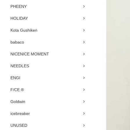
PHEENY
HOLIDAY
Kota Gushiken
babaco
NICENICE MOMENT
NEEDLES
ENGI
F/CE.®
Goldwin
icebreaker
UNUSED