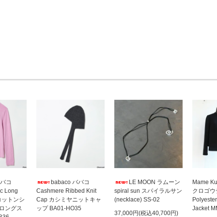
ババコ
babaco ババコ
LE MOON ラムーン
Mame Ku
ic Long
Cashmere Ribbed Knit
spiral sun スパイラルサン
クロゴウチ 
rt コットンシ
Cap カシミヤニットキャ
(necklace) SS-02
Polyester
ロングス
ップ BA01-HO35
Jacket 
37,000円(税込40,700円)