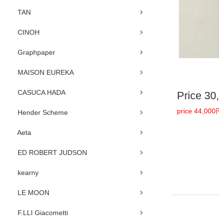
TAN
CINOH
Graphpaper
MAISON EUREKA
CASUCA HADA
Price
30
price 44,0
Hender Scheme
Aeta
ED ROBERT JUDSON
kearny
LE MOON
F.LLI Giacometti