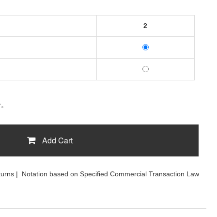
2
せ。
Add Cart
turns
|
Notation based on Specified Commercial Transaction Law