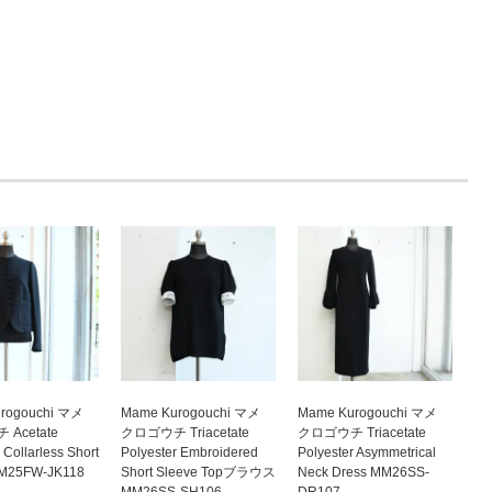
rogouchi マメ
Mame Kurogouchi マメ
Mame Kurogouchi マメ
Acetate
クロゴウチ Triacetate
クロゴウチ Triacetate
 Collarless Short
Polyester Embroidered
Polyester Asymmetrical
MM25FW-JK118
Short Sleeve Topブラウス
Neck Dress MM26SS-