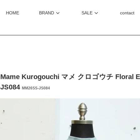
HOME
BRAND
SALE
contact
Mame Kurogouchi マメ クロゴウチ Floral Emb
-JS084
MM26SS-JS084