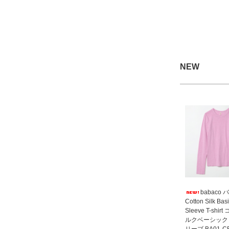
NEW
babaco 
Cotton Silk Bas
Sleeve T-shi
ルクベーシック