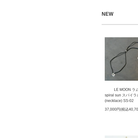
NEW
LE MOON 
spiral sun スパ
(necklace) SS-02
37,000円(税込40,7