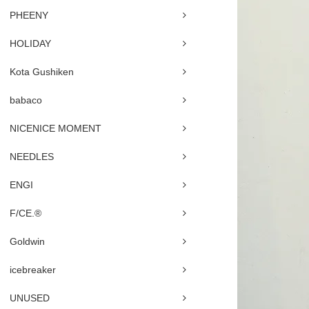
PHEENY
HOLIDAY
Kota Gushiken
babaco
NICENICE MOMENT
NEEDLES
ENGI
F/CE.®
Goldwin
icebreaker
UNUSED