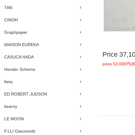
TAN
CINOH
Graphpaper
MAISON EUREKA
Price
37,1
CASUCA HADA
price 53,000円
Hender Scheme
Aeta
ED ROBERT JUDSON
kearny
LE MOON
F.LLI Giacometti