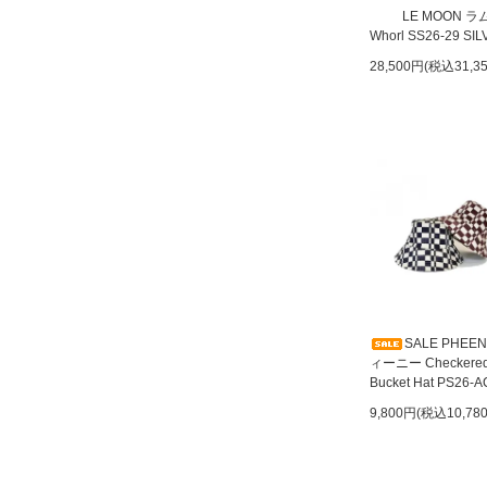
LE MOON 
Whorl SS26-29 SI
28,500円(税込31,3
SALE PHEE
ィーニー Checkere
Bucket Hat PS26-A
9,800円(税込10,78