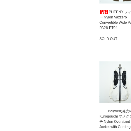
PHEENY フ
ー Nylon Vazzero
Convertible Wide P
PA26-PT04
SOLD OUT
SOLD OUT
8/5(wed)発売
Kurogouchi マメ
チ Nylon Oversized
Jacket with Cording