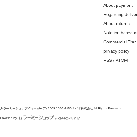
About payment
Regarding delive
About returns
Notation based o
Commercial Tran
privacy policy
RSS
/
ATOM
カラーミーショップ
Copyright (C) 2005-2026
GMOペパボ株式会社
All Rights Reserved.
Powered by