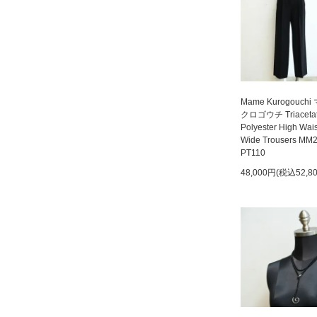
Mame Kurogouchi
クロゴウチ Triaceta
Polyester High Wai
Wide Trousers MM
PT110
48,000円(税込52,8