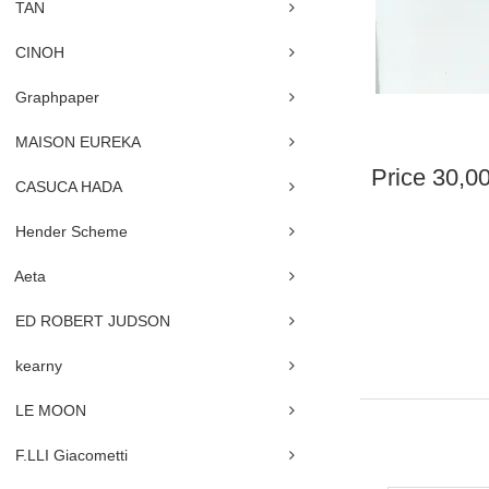
TAN
CINOH
Graphpaper
MAISON EUREKA
Price
30,0
CASUCA HADA
Hender Scheme
Aeta
ED ROBERT JUDSON
kearny
LE MOON
F.LLI Giacometti