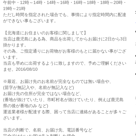
午前中・12時～14時・14時～16時・16時～18時・18時～20時・
19時～21時
ただし時間を指定された場合でも、事情により指定時間内に配達
ができない事もございます。
【北海道にお住まいのお客様に関しまして】
当店は鹿児島にある為、商品を出荷してからお届けに2日から3日
掛かります。
その為、ご指定通りにお荷物がお客様のもとに届かない事がござ
います。
当店も早めに出荷するように致しますので、予めご理解ください
ませ。2016/08/10
※最近、お届け先のお名前が完全なものでは無い場合や、
(苗字が無記入や、名前が無記入など)
お届け先の住所が完全ではない場合など、
(番地が抜けていたり、市町村名が抜けていたり、例えば鹿児島
県の後が番地のみ など)
運送業者様が配達する際、困って当店に連絡があることが多々ご
ざいます。
当店の判断で、名前、お届け先、電話番号など