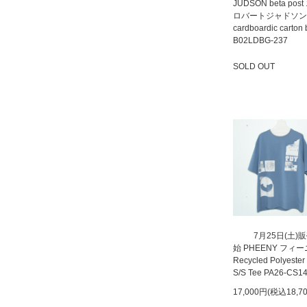
JUDSON beta pos
ロバートジャドソン
cardboardic carton
B02LDBG-237
SOLD OUT
SOLD OUT
7月25日(土)
始 PHEENY フィ
Recycled Polyester
S/S Tee PA26-CS1
17,000円(税込18,7