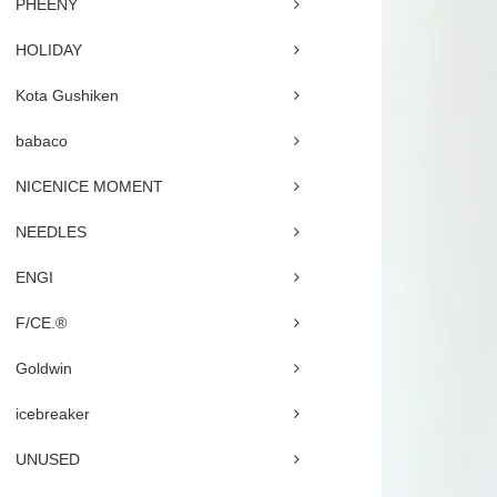
PHEENY
HOLIDAY
Kota Gushiken
babaco
NICENICE MOMENT
NEEDLES
ENGI
F/CE.®
Goldwin
icebreaker
UNUSED