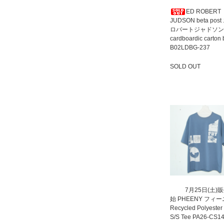
ED ROBERT
JUDSON beta pos
ロバートジャドソン
cardboardic carton
B02LDBG-237
SOLD OUT
SOLD OUT
7月25日(土)
始 PHEENY フィ
Recycled Polyester
S/S Tee PA26-CS1