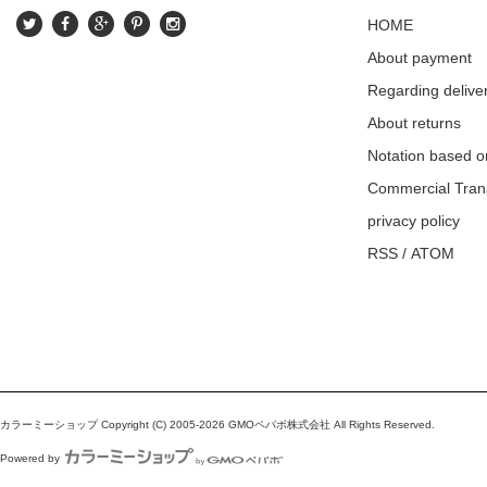
HOME
About payment
Regarding delive
About returns
Notation based o
Commercial Tran
privacy policy
RSS
/
ATOM
カラーミーショップ
Copyright (C) 2005-2026
GMOペパボ株式会社
All Rights Reserved.
Powered by