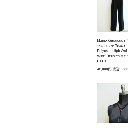
Mame Kurogouchi
クロゴウチ Triaceta
Polyester High Wai
Wide Trousers MM
PT110
48,000円(税込52,8