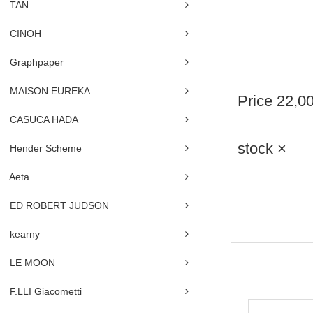
TAN
CINOH
Graphpaper
MAISON EUREKA
Price
22,0
CASUCA HADA
stock ×
Hender Scheme
Aeta
ED ROBERT JUDSON
kearny
LE MOON
F.LLI Giacometti