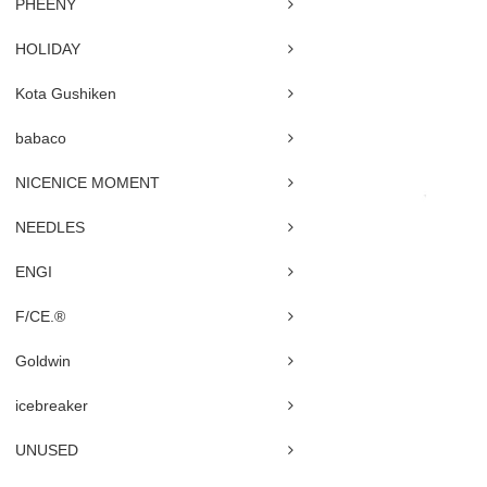
PHEENY
HOLIDAY
Kota Gushiken
babaco
NICENICE MOMENT
NEEDLES
ENGI
F/CE.®
Goldwin
icebreaker
UNUSED