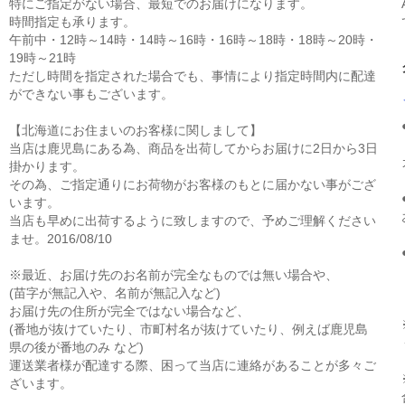
特にご指定がない場合、最短でのお届けになります。
時間指定も承ります。
午前中・12時～14時・14時～16時・16時～18時・18時～20時・
19時～21時
ただし時間を指定された場合でも、事情により指定時間内に配達
ができない事もございます。
【北海道にお住まいのお客様に関しまして】
当店は鹿児島にある為、商品を出荷してからお届けに2日から3日
掛かります。
その為、ご指定通りにお荷物がお客様のもとに届かない事がござ
います。
当店も早めに出荷するように致しますので、予めご理解ください
ませ。2016/08/10
※最近、お届け先のお名前が完全なものでは無い場合や、
(苗字が無記入や、名前が無記入など)
お届け先の住所が完全ではない場合など、
(番地が抜けていたり、市町村名が抜けていたり、例えば鹿児島
県の後が番地のみ など)
運送業者様が配達する際、困って当店に連絡があることが多々ご
ざいます。