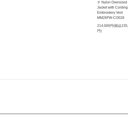
チ Nylon Oversized
Jacket with Cording
Embroidery Vest
MM26FW-CO028
214,000円(税込235
円)