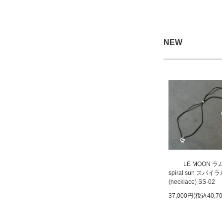
NEW
LE MOON 
spiral sun スパ
(necklace) SS-02
37,000円(税込40,7