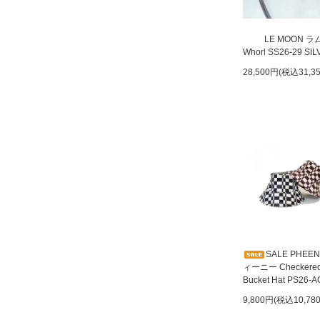
LE MOON 
Whorl SS26-29 SI
28,500円(税込31,3
SALE PHEE
ィーニー Checkere
Bucket Hat PS26-A
9,800円(税込10,78