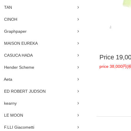
TAN
CINOH
Graphpaper
MAISON EUREKA
CASUCA HADA
Price
19,0
price 38,000円
Hender Scheme
Aeta
ED ROBERT JUDSON
kearny
LE MOON
F.LLI Giacometti