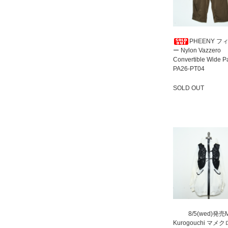
PHEENY フ
ー Nylon Vazzero
Convertible Wide P
PA26-PT04
SOLD OUT
SOLD OUT
8/5(wed)発売
Kurogouchi マメ