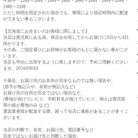
午前中・12時～14時・14時～16時・16時～18時・18時～20時・
19時～21時
ただし時間を指定された場合でも、事情により指定時間内に配達
ができない事もございます。
【北海道にお住まいのお客様に関しまして】
当店は鹿児島にある為、商品を出荷してからお届けに2日から3日
掛かります。
その為、ご指定通りにお荷物がお客様のもとに届かない事がござ
います。
当店も早めに出荷するように致しますので、予めご理解ください
ませ。2016/08/10
※最近、お届け先のお名前が完全なものでは無い場合や、
(苗字が無記入や、名前が無記入など)
お届け先の住所が完全ではない場合など、
(番地が抜けていたり、市町村名が抜けていたり、例えば鹿児島
県の後が番地のみ など)
運送業者様が配達する際、困って当店に連絡があることが多々ご
ざいます。
当店の判断で、名前、お届け先、電話番号など
完全ではないお届け先と判断した場合、