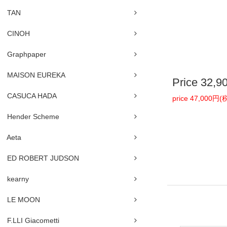
TAN
CINOH
Graphpaper
MAISON EUREKA
Price
32,9
CASUCA HADA
price 47,000円
Hender Scheme
Aeta
ED ROBERT JUDSON
kearny
LE MOON
F.LLI Giacometti