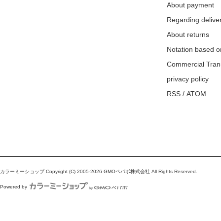
About payment
Regarding delive
About returns
Notation based o
Commercial Tran
privacy policy
RSS
/
ATOM
カラーミーショップ
Copyright (C) 2005-2026
GMOペパボ株式会社
All Rights Reserved.
Powered by