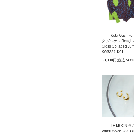
Kota Gushik
タ グシケン Rough 
Gloss Collaged Ju
KGSS26-K01
68,000円(税込74,8
LE MOON 
Whorl SS26-28 GO