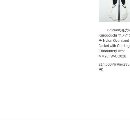
8/5(wed)発売
Kurogouchi マメ
チ Nylon Oversized
Jacket with Cording
Embroidery Vest
MM26FW-CO028
214,000円(税込235
円)