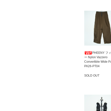
PHEENY フ
ー Nylon Vazzero
Convertible Wide P
PA26-PT04
SOLD OUT
SOLD OUT