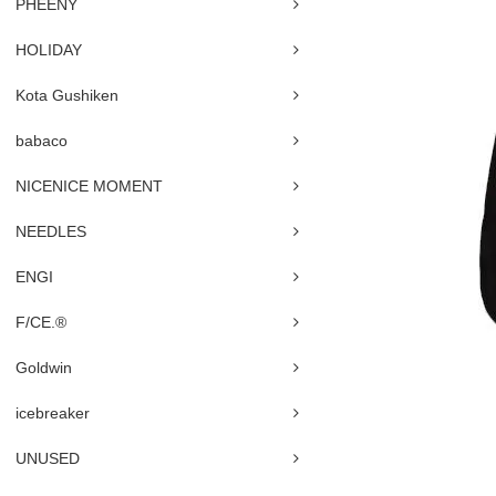
PHEENY
HOLIDAY
Kota Gushiken
babaco
NICENICE MOMENT
NEEDLES
ENGI
F/CE.®
Goldwin
icebreaker
UNUSED