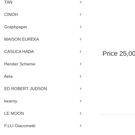
TAN
CINOH
Graphpaper
MAISON EUREKA
CASUCA HADA
Price
25,0
Hender Scheme
Aeta
ED ROBERT JUDSON
kearny
LE MOON
F.LLI Giacometti