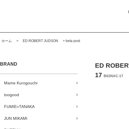
ホーム
>
ED ROBERT JUDSON
>
beta post
BRAND
ED ROBE
17
B02NAC-17
Mame Kurogouchi
toogood
FUMIE=TANAKA
JUN MIKAMI