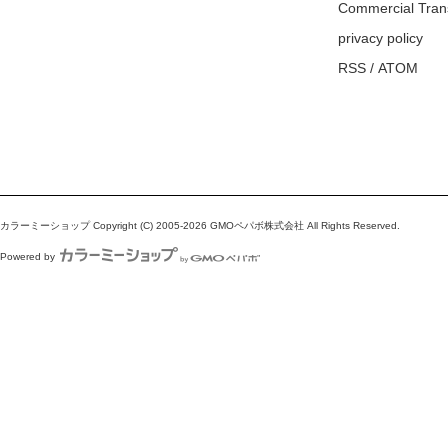
Commercial Tran
privacy policy
RSS
/
ATOM
カラーミーショップ
Copyright (C) 2005-2026
GMOペパボ株式会社
All Rights Reserved.
Powered by