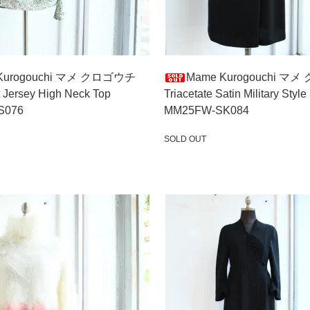
Kurogouchi マメ クロゴウチ
Mame Kurogouchi マ
t Jersey High Neck Top
Triacetate Satin Military Style 
S076
MM25FW-SK084
SOLD OUT
SOLD OUT