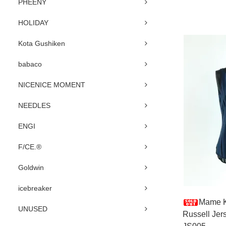
PHEENY
HOLIDAY
Kota Gushiken
babaco
NICENICE MOMENT
NEEDLES
ENGI
F/CE.®
Goldwin
icebreaker
Mame 
UNUSED
Russell Je