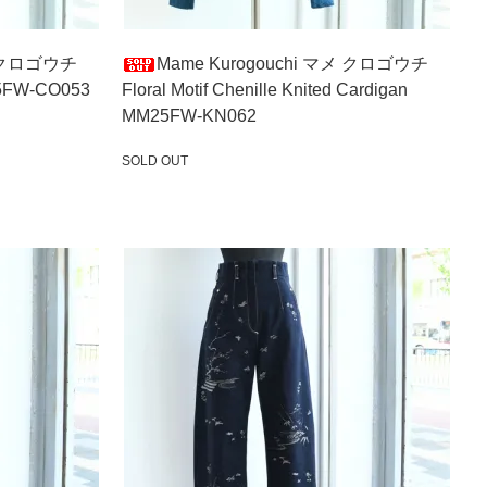
メ クロゴウチ
Mame Kurogouchi マメ クロゴウチ
25FW-CO053
Floral Motif Chenille Knited Cardigan
MM25FW-KN062
SOLD OUT
SOLD OUT