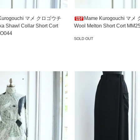
Kurogouchi マメ クロゴウチ
Mame Kurogouchi マ
a Shawl Collar Short Cort
Wool Melton Short Cort MM
O044
SOLD OUT
SOLD OUT