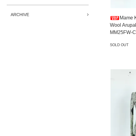
ARCHIVE
Mame 
Wool Arupak
MM25FW-C
SOLD OUT
SOLD OUT