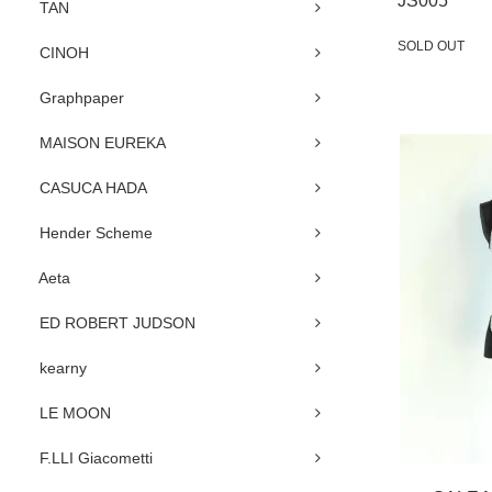
JS005
TAN
SOLD OUT
CINOH
SOLD OUT
Graphpaper
MAISON EUREKA
CASUCA HADA
Hender Scheme
Aeta
ED ROBERT JUDSON
kearny
LE MOON
F.LLI Giacometti