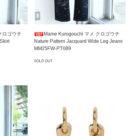
メ クロゴウチ
Mame Kurogouchi マメ クロゴウチ
Skirt
Nature Pattern Jacquard Wide Leg Jeans
MM25FW-PT089
SOLD OUT
SOLD OUT