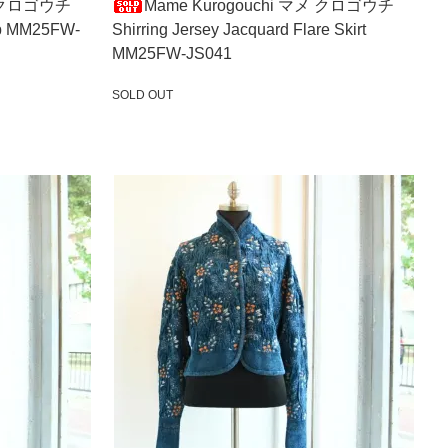
メ クロゴウチ
Mame Kurogouchi マメ クロゴウチ
Top MM25FW-
Shirring Jersey Jacquard Flare Skirt
MM25FW-JS041
SOLD OUT
SOLD OUT