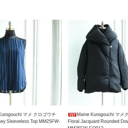
Kurogouchi マメ クロゴウチ
Mame Kurogouchi 
rsey Sleeveless Top MM25FW-
Floral Jacquard Rounded Do