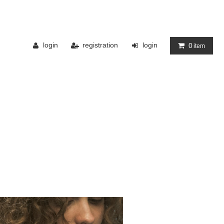
login
registration
login
0
item