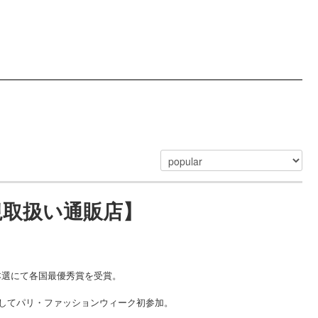
 正規取扱い通販店】
りパリ本選にて各国最優秀賞を受賞。
(マメ)」としてパリ・ファッションウィーク初参加。