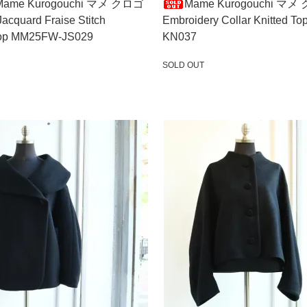
Mame Kurogouchi マメ クロゴ
Mame Kurogouchi マ
acquard Fraise Stitch
Embroidery Collar Knitted 
Top MM25FW-JS029
KN037
SOLD OUT
SOLD OUT